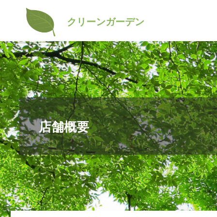
コ
クリーンガーデン
ン
テ
ン
ツ
へ
ス
店舗概要
キ
ッ
プ