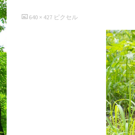
フ
640 × 427
ピクセル
ル
サ
イ
ズ