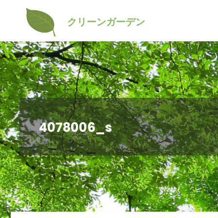
コ
クリーンガーデン
ン
テ
ン
ツ
へ
ス
4078006_s
キ
ッ
プ