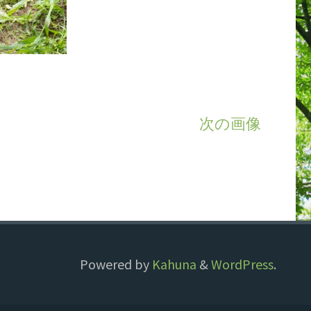
次の画像
Powered by
Kahuna
&
WordPress
.